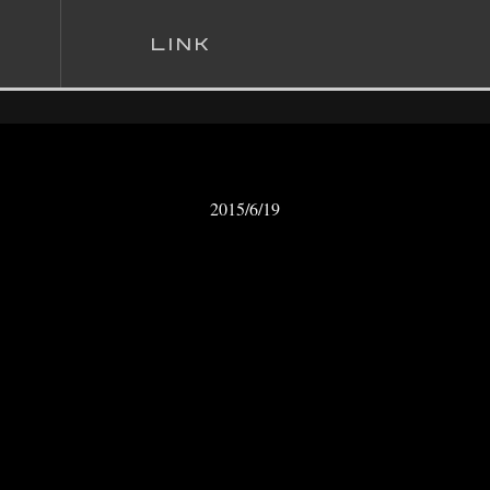
L
INK
2015/6/19