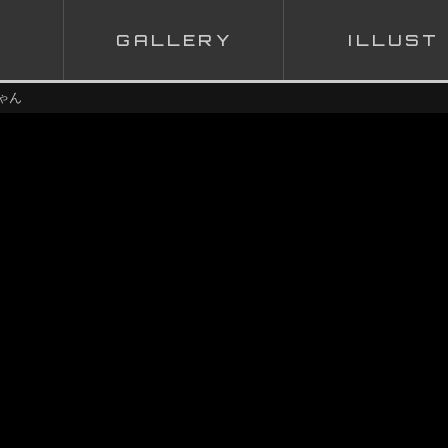
G
ALLERY
I
LLUST
ゃん