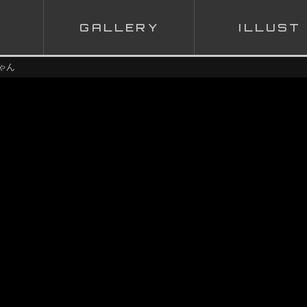
G
ALLERY
I
LLUST
ゃん