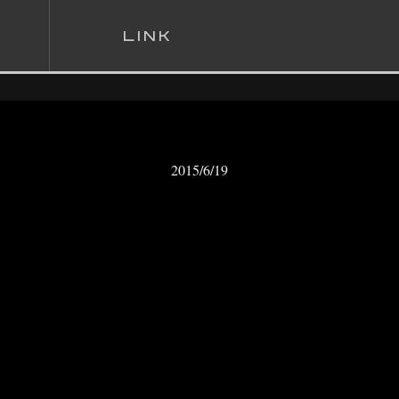
L
INK
2015/6/19