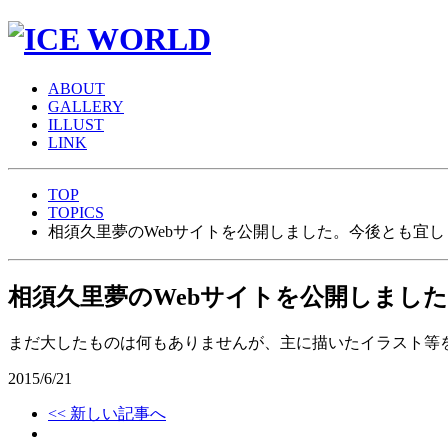
A
BOUT
G
ALLERY
I
LLUST
L
INK
TOP
TOPICS
相須久里夢のWebサイトを公開しました。今後とも宜
相須久里夢のWebサイトを公開しまし
まだ大したものは何もありませんが、主に描いたイラスト等
2015/6/21
<< 新しい記事へ